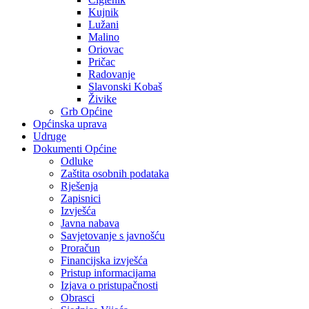
Kujnik
Lužani
Malino
Oriovac
Pričac
Radovanje
Slavonski Kobaš
Živike
Grb Općine
Općinska uprava
Udruge
Dokumenti Općine
Odluke
Zaštita osobnih podataka
Rješenja
Zapisnici
Izvješća
Javna nabava
Savjetovanje s javnošću
Proračun
Financijska izvješća
Pristup informacijama
Izjava o pristupačnosti
Obrasci