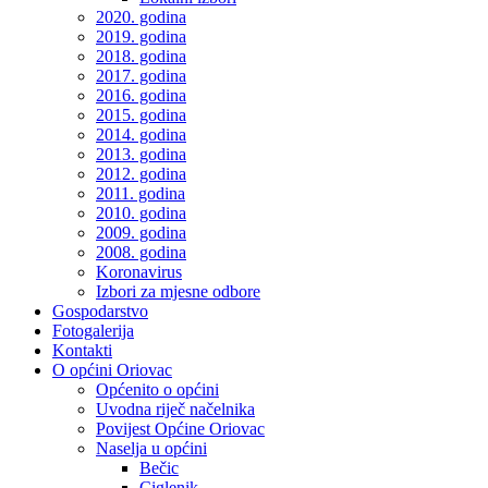
2020. godina
2019. godina
2018. godina
2017. godina
2016. godina
2015. godina
2014. godina
2013. godina
2012. godina
2011. godina
2010. godina
2009. godina
2008. godina
Koronavirus
Izbori za mjesne odbore
Gospodarstvo
Fotogalerija
Kontakti
O općini Oriovac
Općenito o općini
Uvodna riječ načelnika
Povijest Općine Oriovac
Naselja u općini
Bečic
Ciglenik