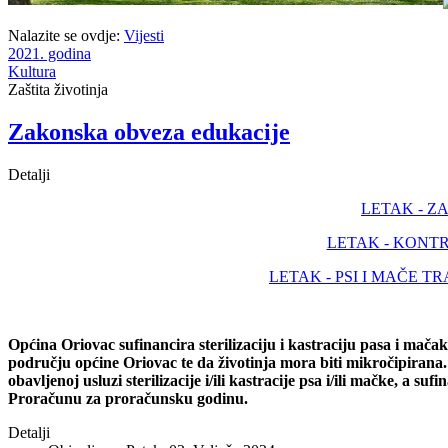
Nalazite se ovdje:
Vijesti
2021. godina
Kultura
Zaštita životinja
Zakonska obveza edukacije
Detalji
LETAK - 
LETAK - KONT
LETAK - PSI I MAČE 
Općina Oriovac sufinancira sterilizaciju i kastraciju pasa i mača
području općine Oriovac te da životinja mora biti mikročipirana. 
obavljenoj usluzi sterilizacije i/ili kastracije psa i/ili mačke, a s
Proračunu za proračunsku godinu.
Detalji