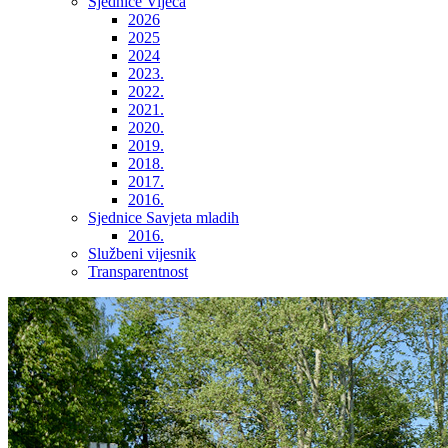
Sjednice Vijeća
2026
2025
2024
2023.
2022.
2021.
2020.
2019.
2018.
2017.
2016.
Sjednice Savjeta mladih
2016.
Službeni vijesnik
Transparentnost