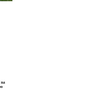
e na
po