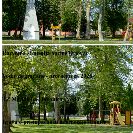
Razvojna strategija općine Oriovac
Vodič za građane - proračun za 2026.
TZ Meridiana Slavonica - vodič
Izjava o pristupačnosti internetske stranice