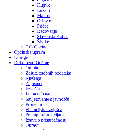
Kujnik
Lužani
Malino
Oriovac
Pričac
Radovanje
Slavonski Kobaš
Živike
Grb Općine
Općinska uprava
Udruge
Dokumenti Općine
Odluke
Zaštita osobnih podataka
Rješenja
Zapisnici
Izvješća
Javna nabava
Savjetovanje s javnošću
Proračun
Financijska izvješća
Pristup informacijama
Izjava o pristupačnosti
Obrasci