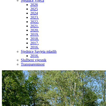
Sjednice Vijeća
2026
2025
2024
2023.
2022.
2021.
2020.
2019.
2018.
2017.
2016.
Sjednice Savjeta mladih
2016.
Službeni vijesnik
Transparentnost