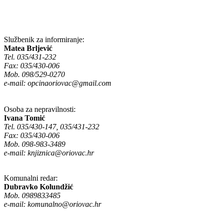
Službenik za informiranje:
Matea Brljević
Tel. 035/431-232
Fax: 035/430-006
Mob. 098/529-0270
e-mail:
opcinaoriovac@gmail.com
Osoba za nepravilnosti:
Ivana Tomić
Tel. 035/430-147, 035/431-232
Fax: 035/430-006
Mob. 098-983-3489
e-mail:
knjiznica@oriovac.hr
Komunalni redar:
Dubravko Kolundžić
Mob. 0989833485
e-mail:
komunalno@oriovac.hr