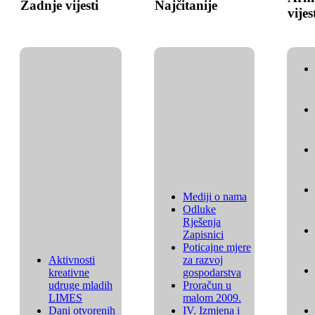
Zadnje vijesti
Najčitanije
vijes
Mediji o nama
Odluke
Rješenja
Zapisnici
Poticajne mjere
Aktivnosti
za razvoj
kreativne
gospodarstva
udruge mladih
Proračun u
LIMES
malom 2009.
Dani otvorenih
IV. Izmjena i