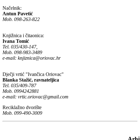
Načelnik:
Antun Pavetić
Mob. 098-263-822
Knjižnica i čitaonica:
Ivana Tomić
Tel. 035/430-147,
Mob. 098-983-3489
e-mail:
knjiznica@oriovac.hr
Dječji vrtić "Ivančica Oriovac"
Blanka Stažić, ravnateljica
Tel. 035/409-787
Mob. 0994242881
e-mail:
vrtic.oriovac@gmail.com
Reciklažno dvorište
Mob. 099-490-3009
Arhi