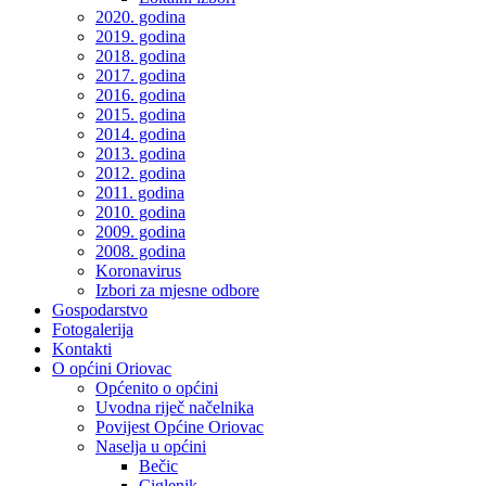
2020. godina
2019. godina
2018. godina
2017. godina
2016. godina
2015. godina
2014. godina
2013. godina
2012. godina
2011. godina
2010. godina
2009. godina
2008. godina
Koronavirus
Izbori za mjesne odbore
Gospodarstvo
Fotogalerija
Kontakti
O općini Oriovac
Općenito o općini
Uvodna riječ načelnika
Povijest Općine Oriovac
Naselja u općini
Bečic
Ciglenik