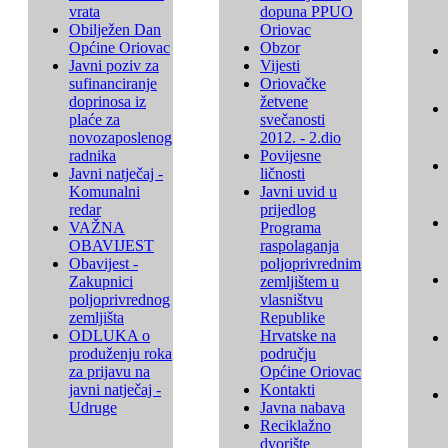
vrata
dopuna PPUO
Obilježen Dan
Oriovac
Općine Oriovac
Obzor
Javni poziv za
Vijesti
sufinanciranje
Oriovačke
doprinosa iz
žetvene
plaće za
svečanosti
novozaposlenog
2012. - 2.dio
radnika
Povijesne
Javni natječaj -
ličnosti
Komunalni
Javni uvid u
redar
prijedlog
VAŽNA
Programa
OBAVIJEST
raspolaganja
Obavijest -
poljoprivrednim
Zakupnici
zemljištem u
poljoprivrednog
vlasništvu
zemljišta
Republike
ODLUKA o
Hrvatske na
produženju roka
području
za prijavu na
Općine Oriovac
javni natječaj -
Kontakti
Udruge
Javna nabava
Reciklažno
dvorište