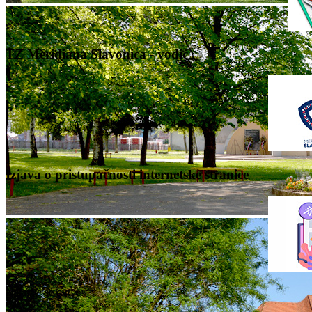
TZ Meridiana Slavonica - vodič
Izjava o pristupačnosti internetske stranice
Nalazite se ovdje: