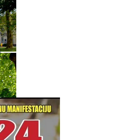
cu.
 km, a
e
h
i
vca, a