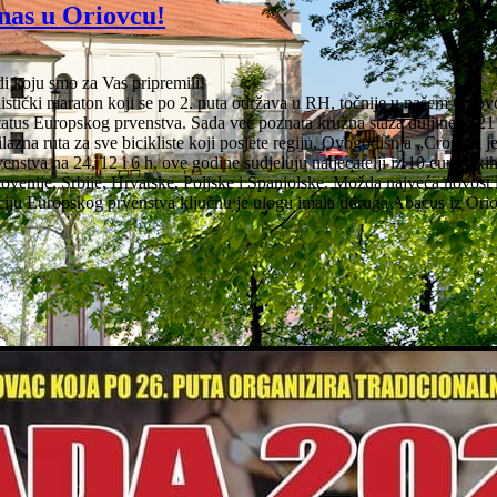
nas u Oriovcu!
di koju smo za Vas pripremili!
istički maraton koji se po 2. puta održava u RH, točnije u našem Oriov
atus Europskog prvenstva. Sada već poznata kružna staza duljine je 21
azna ruta za sve bicikliste koji posjete regiju. Ovogodišnja „Croultra j
enstva na 24, 12 i 6 h, ove godine sudjeluju natjecatelji iz 10 europski
lovenije, Srbije, Hrvatske, Poljske i Španjolske. Možda najveća novost 
zaciju Europskog prvenstva ključnu je ulogu imala udruga Abacus iz Orio