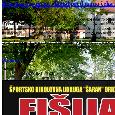
Bogat program za vikend pred nama čeka 
Detalji
Pozivamo Vas da posjetite Oriovac i uživate u sportskoj i gastro ponu
U petak 07.06.2024. godine u 18h započinje Croultra – 24 satni bicikl
Nakon iznimno uspješne prve godine ove je godine CroUltra dobila st
uključena je i u Cikloturistički vodič Meridiana Slavonica kao nezaobil
„narasla“ u nekoliko aspekata, uz to što je dobila status Europskog prv
zemalja; Latvije, Bosne i Hecegovine, Italije, Njemačke, Švicarske, S
posebnost za ultrabiciklizam je i sudjelovanje paraciklista. U organi
glavni partner i domaćin je Općina Oriovac.
Opširnije...
Detalji
Objavljeno: Srijeda, 05. Lipanj 2024.