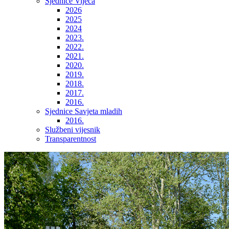
Sjednice Vijeća
2026
2025
2024
2023.
2022.
2021.
2020.
2019.
2018.
2017.
2016.
Sjednice Savjeta mladih
2016.
Službeni vijesnik
Transparentnost