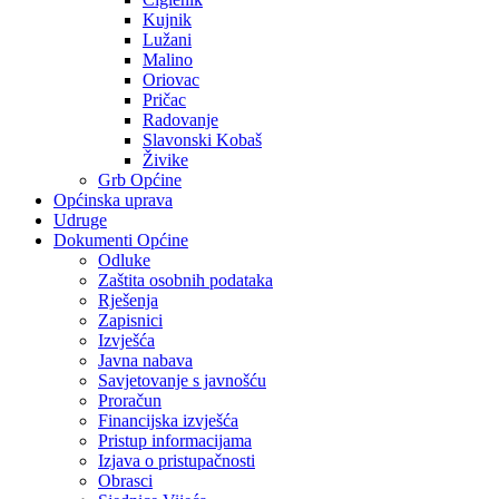
Kujnik
Lužani
Malino
Oriovac
Pričac
Radovanje
Slavonski Kobaš
Živike
Grb Općine
Općinska uprava
Udruge
Dokumenti Općine
Odluke
Zaštita osobnih podataka
Rješenja
Zapisnici
Izvješća
Javna nabava
Savjetovanje s javnošću
Proračun
Financijska izvješća
Pristup informacijama
Izjava o pristupačnosti
Obrasci