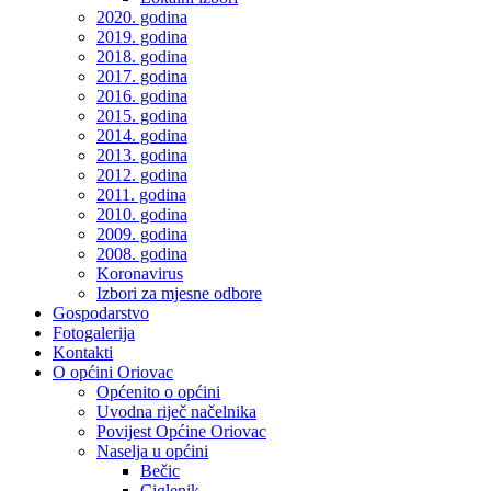
2020. godina
2019. godina
2018. godina
2017. godina
2016. godina
2015. godina
2014. godina
2013. godina
2012. godina
2011. godina
2010. godina
2009. godina
2008. godina
Koronavirus
Izbori za mjesne odbore
Gospodarstvo
Fotogalerija
Kontakti
O općini Oriovac
Općenito o općini
Uvodna riječ načelnika
Povijest Općine Oriovac
Naselja u općini
Bečic
Ciglenik