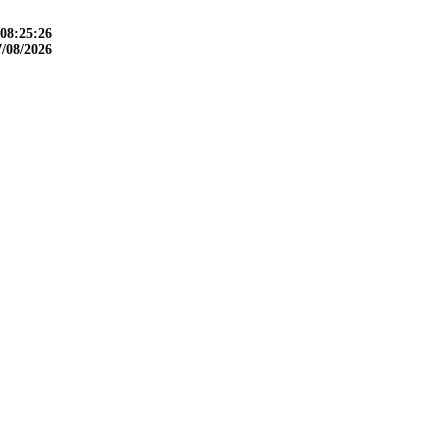
08:25:28
7/08/2026